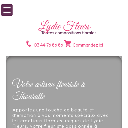
Panneau de gestion des cookies
Lydie Fleurs
Toutes compositions florales
03 44 76 86 86
Commandez ici
Votre artisan fleuriste à
Thourotte
Apportez une touche de beauté et
d’émotion à vos moments spéciaux avec
les créations florales uniques de Lydie
Fleurs, votre fleuriste passionnée à