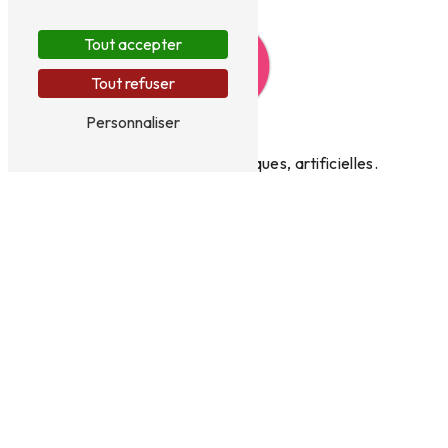
Tout accepter
Tout refuser
Personnaliser
Fleurs
Fraîches, naturelles, exotiques, artificielles.
Compositions florales
Personnalisée, cérémonie de deuil,
événements.