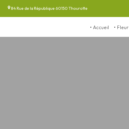
Panneau de gestion des cookies
84 Rue de la République 60150 Thourotte
Accueil
Fleur