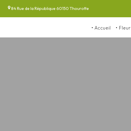
Panneau de gestion des cookies
84 Rue de la République 60150 Thourotte
Accueil
Fleur