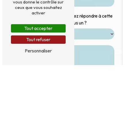
vous donne le contrôle sur
ceux que vous souhaitez
activer
Vous n'êtes pas un robot, veuillez répondre à cette
question : combien font cinq plus un ?
Tout accepter
Tout refuser
Personnaliser
En cochant cette case, j'accepte les conditions
particulières ci-dessous **