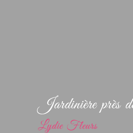
Jardinière près
Lydie Fleurs