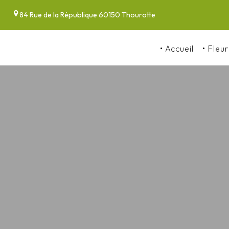
Panneau de gestion des cookies
84 Rue de la République 60150 Thourotte
Accueil
Fleur