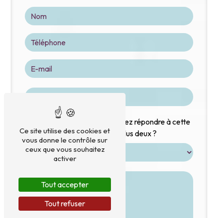
Vous n'êtes pas un robot, veuillez répondre à cette
Ce site utilise des cookies et
question : combien font sept plus deux ?
vous donne le contrôle sur
ceux que vous souhaitez
activer
Tout accepter
Tout refuser