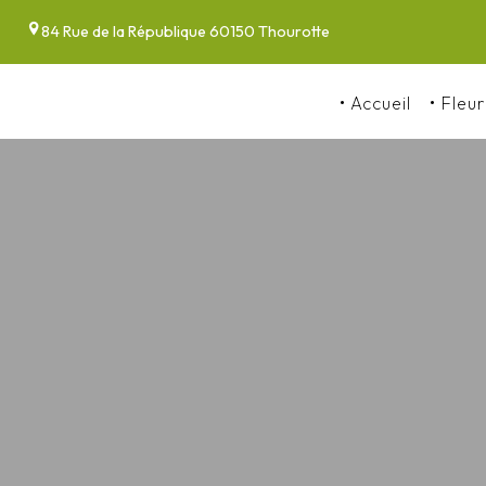
Panneau de gestion des cookies
84 Rue de la République 60150 Thourotte
Accueil
Fleur