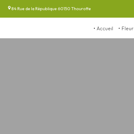
Panneau de gestion des cookies
84 Rue de la République 60150 Thourotte
Accueil
Fleur